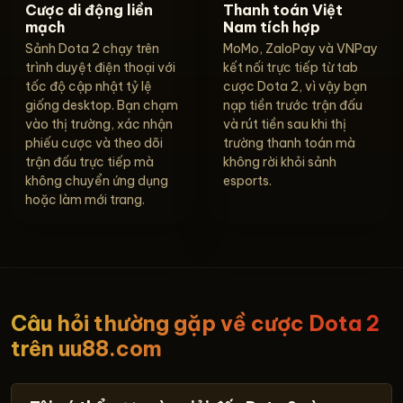
Cược di động liền
Thanh toán Việt
mạch
Nam tích hợp
Sảnh Dota 2 chạy trên
MoMo, ZaloPay và VNPay
trình duyệt điện thoại với
kết nối trực tiếp từ tab
tốc độ cập nhật tỷ lệ
cược Dota 2, vì vậy bạn
giống desktop. Bạn chạm
nạp tiền trước trận đấu
vào thị trường, xác nhận
và rút tiền sau khi thị
phiếu cược và theo dõi
trường thanh toán mà
trận đấu trực tiếp mà
không rời khỏi sảnh
không chuyển ứng dụng
esports.
hoặc làm mới trang.
Câu hỏi thường gặp về cược Dota 2
trên uu88.com