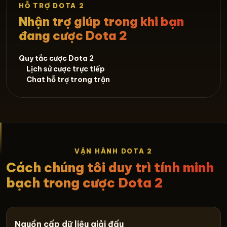
HỖ TRỢ DOTA 2
Nhận trợ giúp trong khi bạn
đang cược Dota 2
Quy tắc cược Dota 2
Lịch sử cược trực tiếp
Chat hỗ trợ trong trận
VẬN HÀNH DOTA 2
Cách chúng tôi duy trì tính minh
bạch trong cược Dota 2
Nguồn cấp dữ liệu giải đấu