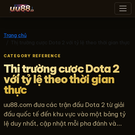
uu88.com
Trang chủ
Thị trường cược Dota 2 với tỷ lệ theo thời gian thực
CATEGORY REFERENCE
Thị trường cược Dota 2
với tỷ lệ theo thời gian
thực
uu88.com đưa các trận đấu Dota 2 từ giải
đấu quốc tế đến khu vực vào một bảng tỷ
lệ duy nhất, cập nhật mỗi pha đánh và...