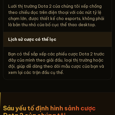
Lưới thị trường Dota 2 của chúng tôi xếp chồng
theo chiều dọc trên điện thoại với các nút tỷ lệ
chạm lớn, được thiết kế cho esports, không phải
là bản thu nhỏ của bố cục thể thao desktop.
Lịch sử cược có thể lọc
Bạn có thể sắp xếp các phiếu cược Dota 2 trước
đây của mình theo giải đấu, loại thị trường hoặc
đội, giúp dễ dàng theo dõi mẫu cược của bạn và
xem lại các trận đấu cụ thể.
Sáu yếu tố định hình sảnh cược