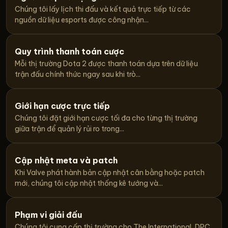
Chúng tôi lấy lịch thi đấu và kết quả trực tiếp từ các
nguồn dữ liệu esports được công nhận...
Quy trình thanh toán cược
Mỗi thị trường Dota 2 được thanh toán dựa trên dữ liệu
trận đấu chính thức ngay sau khi trò...
Giới hạn cược trực tiếp
Chúng tôi đặt giới hạn cược tối đa cho từng thị trường
giữa trận để quản lý rủi ro trong...
Cập nhật meta và patch
Khi Valve phát hành bản cập nhật cân bằng hoặc patch
mới, chúng tôi cập nhật thống kê tướng và...
Phạm vi giải đấu
Chúng tôi cung cấp thị trường cho The International, DPC