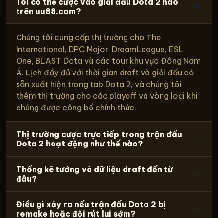
Tôi có thể cược vào giải đấu Dota 2 nào
trên uu88.com?
Chúng tôi cung cấp thị trường cho The
International, DPC Major, DreamLeague, ESL
One, BLAST Dota và các tour khu vực Đông Nam
Á. Lịch đầy đủ với thời gian draft và giải đấu có
sẵn xuất hiện trong tab Dota 2, và chúng tôi
thêm thị trường cho các playoff và vòng loại khi
chúng được công bố chính thức.
Thị trường cược trực tiếp trong trận đấu
Dota 2 hoạt động như thế nào?
Thống kê tướng và dữ liệu draft đến từ
đâu?
Điều gì xảy ra nếu trận đấu Dota 2 bị
remake hoặc đội rút lui sớm?