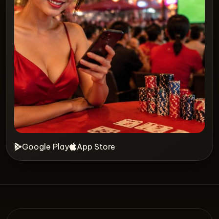
Google Play
App Store