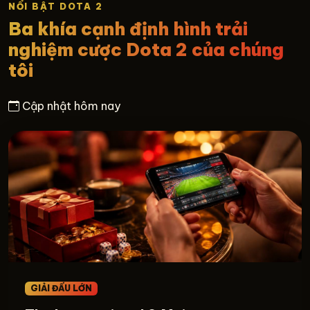
NỔI BẬT DOTA 2
Ba khía cạnh định hình trải
nghiệm cược Dota 2 của chúng
tôi
Cập nhật hôm nay
GIẢI ĐẤU LỚN